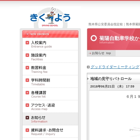
熊本県公安委員会指定校｜熊本県菊
菊陽自動車学校か
Information
お知らせ top
グッドライダーミーティング
地域の見守りパトロール
2018年06月21日 （木） 17:59
６月１９日 県指定自
​ 「犯罪の起きに
​ 当校でも、送迎
子どもの安心、