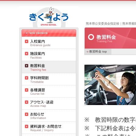
熊本県公安委員会指定校｜熊本県菊
教習料金
Training Fee
教習料金 top
※ 教習時限の数字
※ 下記料金表は令