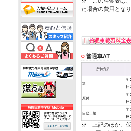
※ この料金表は、
た場合の費用とな
普通車AT
所持免許
学 
無
技 
学 
原付
技 
学 
自動二輪
技 
※ 上記のほか、