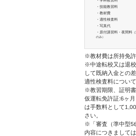
・学科教習料
・技能教習料
・教材費
・適性検査料
・写真代
・原付講習料・夜間料
（
のみ）
※教材費は所持免
※中途転校又は退
して既納入金との
適性検査料につい
※教習期限、証明書
仮運転免許証:6ヶ
は手数料として1,0
さい。
※「審査（準中型5
内容につきまして