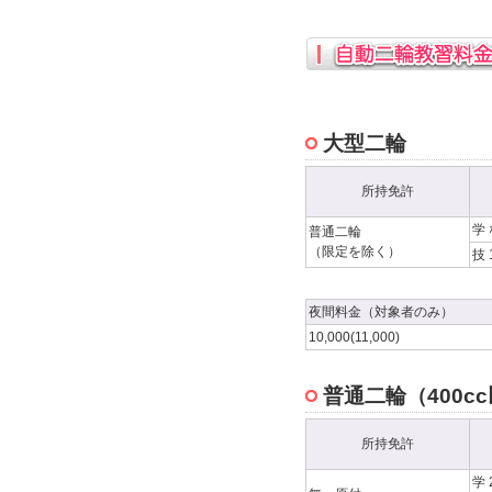
大型二輪
所持免許
学
普通二輪
（限定を除く）
技 
夜間料金（対象者のみ）
10,000(11,000)
普通二輪（400c
所持免許
学 