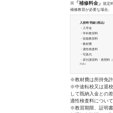
※
「補修料金」
規定
補修教習が必要な場合。
入校時 明細 (税込)
・入学金
・学科教習料
・技能教習料
・教材費
・適性検査料
・写真代
・原付講習料・夜間料
（
のみ）
※教材費は所持免
※中途転校又は退
して既納入金との
適性検査料につい
※教習期限、証明書