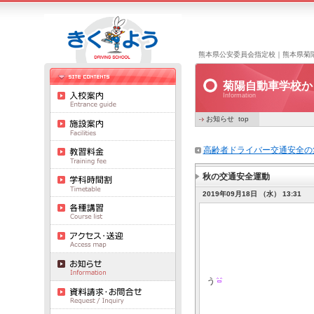
熊本県公安委員会指定校｜熊本県菊
菊陽自動車学校か
Information
お知らせ top
高齢者ドライバー交通安全の
秋の交通安全運動
2019年09月18日 （水） 13:31
令和元年
９月２５日は、「信
横断中の事故を無く
う