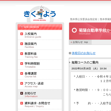
熊本県公安委員会指定校｜熊本県菊
菊陽自動車学校か
Information
お知らせ top
休校日のお知らせ
短期コースのご案内
2022年10月18日 （火） 10:34
＊入校日・・・・令和４年
１２月中の卒業
＊教習時限・・・９：００
こちらの作成するス
＊予 約・・・入校予定