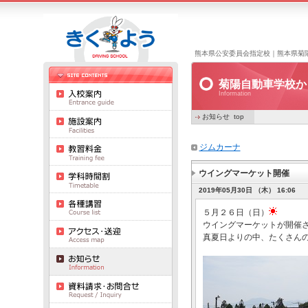
熊本県公安委員会指定校｜熊本県菊
菊陽自動車学校か
Information
お知らせ top
ジムカーナ
ウイングマーケット開催
2019年05月30日 （木） 16:06
５月２６日（日）
ウイングマーケットが開催
真夏日よりの中、たくさん